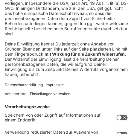
Rücklauf auf den Aufruf zeigen. Klar ist: Private
Anbieter müssten die Schnelltests in jedem Fall
selbst beschaffen.
Schade hofft an dieser Stelle, dass NRW-
Gesundheitsminister Karl-Josef Laumann richtig liegt,
wenn er vermutet "dass viele Anbieter schon in den
Startlöchern stehen und nur auf die Rechtssicherheit
gewartet haben."
Anzeige
Anzeige