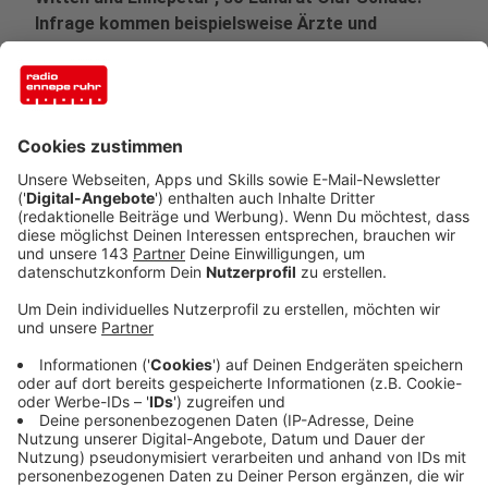
Infrage kommen beispielsweise Ärzte und
Apotheken sowie Testzentren von
Hilfsorganisationen oder vom Privatanbietern.
Veröffentlicht:
Montag, 08.03.2021 17:53
Anzeige
Am Montagvormittag sind die von Kreis und Städten
händeringend erwarteten Vorgaben des Landes zu
Corona-Schnelltests für Bürger im Schwelmer
Kreishaus eingetroffen. Geregelt hat die
Landesregierung damit jetzt unter anderem, was
Anbieter dieser Tests erfüllen müssen.