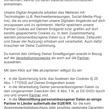
Land pro Teststelle 1.000 Euro an
Anschubfinanzierung sowie eine monatliche in gleicher
Höhe.
"Wie wichtig Testen, Testen, Testen ist, darüber
herrscht zwischen Bund, Land und Kommunen schon
seit längerer Zeit Einigkeit. Fakt ist aber auch: Erst mit
der gestrigen Neufassung der Coronavirus-
Testverordnung auf Bundesebene und der heutigen
Allgemeinverfügung des Landes sind wir vor Ort
tatsächlich wirklich handlungsfähig", so Schade.
Nach wie vor unklar bleibt allerdings weiterhin, wann
der flächendeckende Schnelltest-Startschuss im
Ennepe-Ruhr-Kreis fallen kann. Ob Anbieter über
ausreichendes Testmaterial verfügen, wird erst der