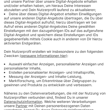
Ab sofort sind interessierte Betreiber aufgefordert, ihr
Konzept einzureichen. Um die Wege hierfür kurz zu
halten und schnell Testzentren einrichten zu können,
stehen ihnen alle notwendigen Informationen sowie
ein
Online-Formular auf der Internetseite der
Kreisverwaltung
zur Verfügung. Dabei muss der
Anbieter erklären, dass er die Mindestanforderungen
erfüllt und ein entsprechendes Konzept vorlegen.
Die Kreisverwaltung wird die Anträge prüfen, im
Zusammenspiel mit den kreisangehörigen Städten
sollen die Angebote zeitnah realisiert werden. Für die
Bürger ist - so die Ankündigung von Bund und Land -
ein Test pro Woche kostenlos. Die Betreiber der
Zentren rechnen mit der Kassenärztlichen Vereinigung
ab. Möglich sind pro Test bis zu 6 Euro an Sachkosten
sowie 12 Euro für alles andere. Zusätzlich zahlt das