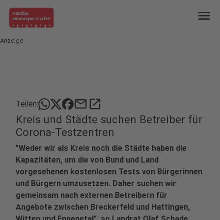
menu
Anzeige
mail
open_in_new
Teilen:
Kreis und Städte suchen Betreiber für
Corona-Testzentren
"Weder wir als Kreis noch die Städte haben die
Kapazitäten, um die von Bund und Land
vorgesehenen kostenlosen Tests von Bürgerinnen
und Bürgern umzusetzen. Daher suchen wir
gemeinsam nach externen Betreibern für
Angebote zwischen Breckerfeld und Hattingen,
Witten und Ennepetal", so Landrat Olaf Schade.