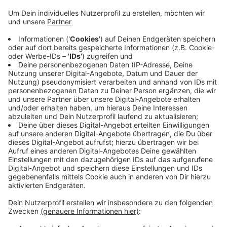
Ennepetal: Es spricht nichts dagegen, sich auf den
betroffenen Flächen in Oelkinghausen zu bewegen, zu
spielen oder sie zu nutzen. Das steht im Bericht zu den
Bodenproben, der jetzt vollständig auf der
Internetseite des Kreises veröffentlicht worden ist.
Spannend bleibt die Frage, ob und wie stark die Luft in
Oelkinghausen verunreinigt ist. Dazu sind letzte Woche
Grünkohl-Blätter geerntet worden. Die Kübel mit den
Pflanzen hatte das Landesumweltamt im Sommer
extra aufgestellt. Ergebnisse werden wohl erst
Anfang des neuen Jahres vorliegen. Sie werden dann
öffentlich vorgestellt. Seit Monaten beschäftigt
Anwohner die Belastung durch Schadstoffe.
Anzeige