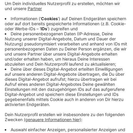
So könnten künftige Radwege geplant und
Argumente für die nötigen Investitionen geliefert
werden. Weitere Zählungen mit dem Gerät sind
darüber hinaus an Kreisstraßen, den Routen "Von
Ruhr zu Ruhr" und der "Ennepe-Runde" vorgesehen.
Dazu kommen zahlreiche weitere lokale
Erhebungen im Radverkehrsnetz in Kooperation
mit den Kommunen.
Veröffentlicht:
Montag, 02.09.2024 13:14
Anzeige
Anzeige