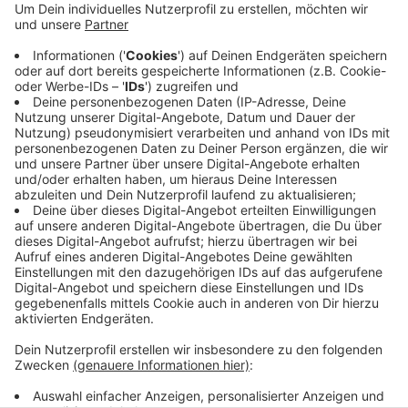
Anzeige
Heute beginnen die Qualifikationskämpfe in seiner
Gewichtsklasse. Labes tritt in der 60 kg-Klasse im
griechisch-römischen Stil an. Morgen (30.07.) stehen
die Finalkämpfe auf dem Programm. Das Team des
Deutschen Ringer Bundes wird von Bundestrainer
Christian Fetzer betreut, KSV-Heimtrainer Mirko
Englich wird seinen Schützling begleiten.
Anzeige
Anzeige