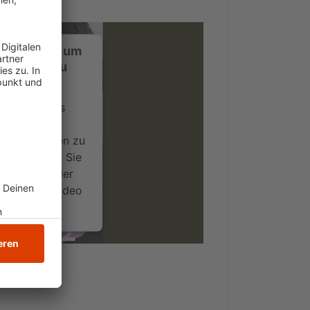
ustimmung, um
-Service zu
ervice eines
ideoinhalte
ce kann Daten zu
 Bitte lesen Sie
timmen Sie der
um dieses Video
.
onen
nsent Management