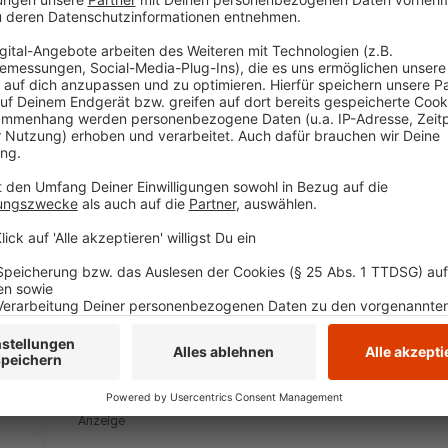
Wir benötigen Ihre Z
den YouTube Video
laden!
Wir verwenden einen S
Drittanbieters, um V
einzubetten. Dieser Servi
Ihren Aktivitäten sammeln.
die Details durch und s
Nutzung des Service zu, 
anzusehen
Mehr Informati
Alle Farben - Different for Us
Akzeptieren
Anzeige
powered by
Usercentrics Co
Platform