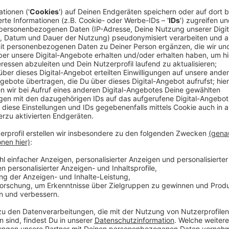
Vom Dschungel ins Studio
Anzeige
Frans Zimmer war schon (fast) überall. Er hat Shows 
Flugzeug hoch über den Wolken performt und bei ei
Stück aufgelegt, während Tausende dazu tanzten. Und
Interview verschlagen.
Die neue Single des Berliner DJs "Walk Away" war de
sein neues, drittes Studioalbum "Sticker on my Suitca
"Little Hollywood", "Only Thing We Know" oder "Fadi
Sommerhit "Different for us"
Die Vocals dazu liefert der Disney-US-Shootingstar 
Jahr als Backgroundsängerin bereits eine Bühne mit 
Anzeige