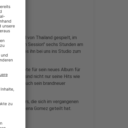
im Dschungel von Thailand gespielt, im
ner "6 Stunden Session" sechs Stunden am
 jetzt hat es ihn bei uns ins Studio zum
r erste Vorbote für sein neues Album für
se". Darauf sind nicht nur seine Hits wie
ng", sondern auch sein brandneuer
Jordan Powers, die sich im vergangenen
Superstar Selena Gomez geteilt hat.