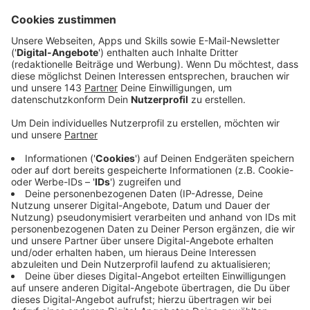
Veröffentlicht:
Mittwoch, 23.10.2024 12:00
Anzeige
Der nordrhein-westfälische Staatspreis ist eine der
höchsten Auszeichnungen, die Personen erhalten
können. Diese Ehre wird nun Campino und seinen
Bandkollegen von den Toten Hosen zuteil. NRW-
Ministerpräsident Hendrik Wüst zeichnet die Band für
"ihren prägenden Einfluss auf Musik und Kultur in
unserem Land und ihr herausragendes soziales und
gesellschaftliches Engagement" aus. Vor der
Verleihung hat unsere Kollegin Annick Manoukian mit
Campino über den Preis gesprochen und wie wichtig
es in der aktuellen Zeit ist, sich - nicht nur politisch -
zu engagieren und was das mit einer Punkband
ausmacht, die nicht nur musikalisch im Rampenlicht