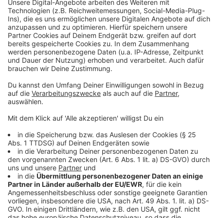
Anzeige
Wir benötigen Ihre
Zustimmung, um den YouTube
Video-Service zu laden!
Wir verwenden einen Service eines
Drittanbieters, um Videoinhalte
einzubetten. Dieser Service kann
Daten zu Ihren Aktivitäten
sammeln. Bitte lesen Sie die
Details durch und stimmen Sie der
Nutzung des Service zu, um dieses
Video anzusehen.
Mehr Informationen