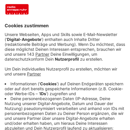
Anzeige
Es ist eine lange Zeit her, dass er irgendwo war, erzählt
George Ezra im Interview mit Kai Klüting. "Wir sind am
Sonntag in Berlin gelandet und dachten im ersten
Moment: Wo sind wir?" Als er das letzte Mal in
Deutschland war, war er noch eher ein Newcomer. Eine
Reihe Hits später kann man das sicher nicht mehr
behaupten.
Anzeige
Neue Single: Easy Vibes, ernster Hintergrund
Anzeige