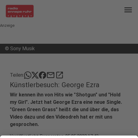
menu
Anzeige
©
Sony Musik
mail
open_in_new
Teilen:
Künstlerbesuch: George Ezra
Wir kennen ihn von Hits wie "Shotgun" und "Hold
my Girl". Jetzt hat George Ezra eine neue Single.
"Green Green Grass" heißt die und über die, das
Video dazu und den Videodreh hat er mit uns
gesprochen.
Veröffentlicht:
Donnerstag, 05.05.2022 17:43