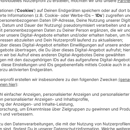
Mit Philipp Dittberner begrüßen wir einen Künstler b
in seinen Songs gewisse Gefühle und Emotionen zu ve
spüren können. So auch in der neuen Single "4:30". Se
Worte" und "psychisch tiefgründige Texte" an. Woru
im Interview verraten. Genauso, warum er bei Hund 
Anzeige
Laura Potting
Philipp Dittberner über Musik und Hundesittin
Anzeige