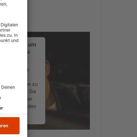
ustimmung, um
-Service zu
ervice eines
ideoinhalte
ce kann Daten zu
 Bitte lesen Sie
timmen Sie der
um dieses Video
.
onen