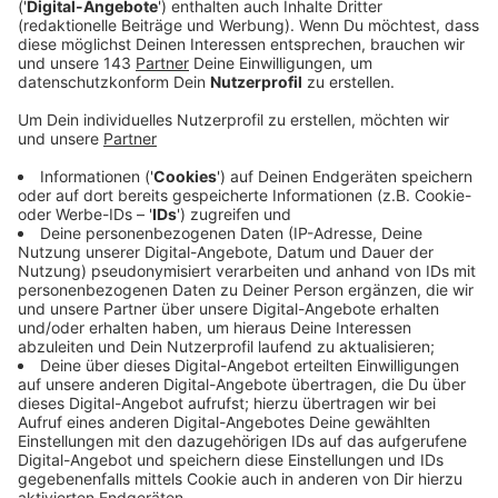
genommen.
Veröffentlicht:
Montag, 02.05.2022 17:43
Anzeige
The Faim hat sich mit Kollege Aaron Knipper
zusammengesetzt und über ihre nächste europaweite
Tournee gesprochen. Sie werden unter anderem auf
diversen Festivals zu sehen und zu hören sein.
Außerdem steht im Juni das Studioalbum "Talk Talk"
bevor - auch das ist natürlich Thema des Interviews
mit den launigen Australiern, das ihr hier an dieser
Stelle hören könnt.
Anzeige