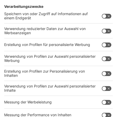
Im Interview mit Sascha Faßbender kommt Tony auch
auf seinen guten Freund Hassan zu sprechen, der auch
Teil seines Programms ist. Er bestätigt, dass es diese
Person wirklich gibt, häufig im Publikum sitzt und
wahrscheinlich der größte Kritiker vom Comedian ist.
Aber auf eine lustige Art und Weise, wie sich
herausstellt.
Tony Bauer tritt in den kommenden Monaten noch in
zahlreichen NRW-Städten auf.
Hier
findet ihr eine
Übersicht all seiner Termine.
Autoren: Sascha Faßbender & Joachim Schultheis
Anzeige