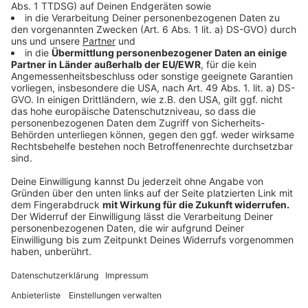
Tony Bauer leidet an einem Kurzdarmsyndrom: Seit
einem schweren chirurgischen Eingriff in seiner
Kindheit - bei dem ein Großteil des Dünndarms
entfernt wurde - ist er dauerhaft auf parenterale
Ernährung angewiesen. Dafür trägt er einen Rucksack
mit einem Infusionsbeutel, verbunden über einen
Schlauch. In der Vergangenheit war er mehrere Male
im Koma, er litt unter Erblindung und weiteren
gesundheitlichen Komplikationen. Trotz dieser
Erkrankung tritt er offen damit auf und
verabschiedete sich etwa bei der RTL-Show "Let’s
Dance" auch bewusst mit entblößtem Hautteil, um
seine Krankheit nicht zu verstecken.
Anzeige
Sein guter Freund Hassan
Anzeige