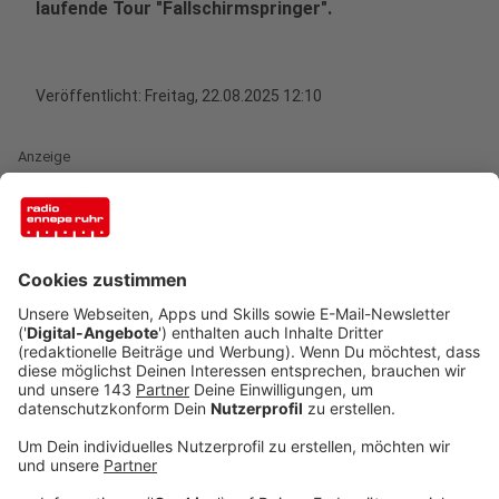
laufende Tour "Fallschirmspringer".
Veröffentlicht:
Freitag, 22.08.2025 12:10
Anzeige
Sascha Faßbender