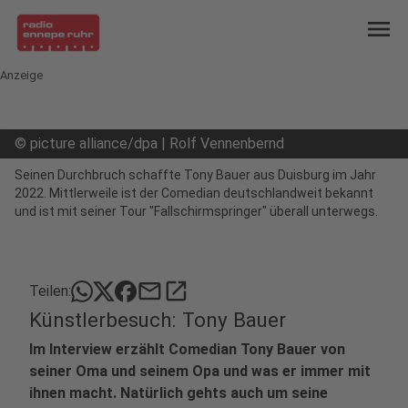
menu
Anzeige
©
picture alliance/dpa | Rolf Vennenbernd
Seinen Durchbruch schaffte Tony Bauer aus Duisburg im Jahr
2022. Mittlerweile ist der Comedian deutschlandweit bekannt
und ist mit seiner Tour "Fallschirmspringer" überall unterwegs.
mail
open_in_new
Teilen:
Künstlerbesuch: Tony Bauer
Im Interview erzählt Comedian Tony Bauer von
seiner Oma und seinem Opa und was er immer mit
ihnen macht. Natürlich gehts auch um seine