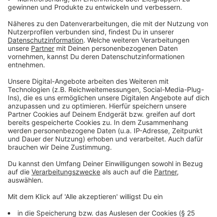
In seinem
Soloprogramm "Fallschirmspringer"
verarbeitet Tony Bauer seine Krankheitsgeschichte.
Der Titel bezieht sich auf eine Beschreibung seines
Arztes, der ihm als Kind sagte, er sei wie ein
Fallschirmspringer - in dem Sinne, dass er lebenslang
seinen "Schirm" - einen Rucksack mit Infusionszufuhr -
bei sich tragen müsse. Dieser Rucksack ist ein
ständiger Begleiter, über ihn wird er künstlich ernährt.
Die Programmtitel-Hommage ist dabei eine Referenz
an jenen Arzt, dem er sein Leben verdankt.
Anzeige
Die Krankheit Kurzdarmsyndrom
Anzeige