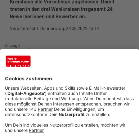
Kreishaus alle Vorschläge zugelassen. Damit
treten in den drei Wahlkreisen insgesamt 24
Bewerberinnen und Bewerber an.
Veröffentlicht:
Donnerstag, 24.03.2022 13:14
Anzeige
Wahlkreis 104/Hagen II - Ennepe-Ruhr-Kreis
III
Anzeige
Im Wahlkreis 104/Hagen II - Ennepe-Ruhr-Kreis III, zu
dem die Städte Breckerfeld, Ennepetal und
Gevelsberg sowie die Stadtbezirke Eilpe/Dahl und
Haspe der kreisfreien Stadt Hagen zählen, werden