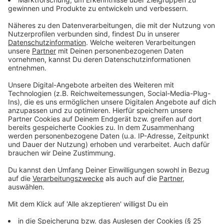
sind:
Christian Brandt (CDU, Herdecke), Kirsten Stich (SPD,
Wetter/Ruhr), Jenny Westermann (FDP, Wetter/Ruhr),
André Paffrath (AfD, Schwelm), Alexander Karsten
(Bündnis90/Die Grünen, Sprockhövel), Pauline Halbe
(Die Linke, Schwelm), Dagmar Lehmkühler (Die Partei,
Wetter/Ruhr), Karen Buchholz (Freie Wähler,
Wetter/Ruhr) und Stephanie Bielski (dieBasis,
Sprockhövel).
Anzeige
Wahlkreis 106/Ennepe-Ruhr-Kreis II
Anzeige
Ebenfalls neun Namen umfasst die Bewerberliste im