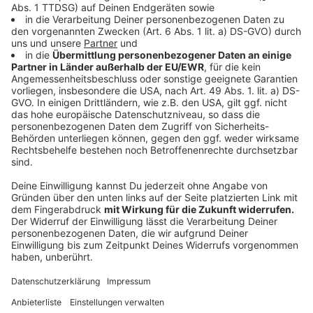
Wahlkreis 106/Ennepe-Ruhr-Kreis II mit den Städten
Herdecke und Witten. Es sind:
Sarah Kramer (CDU, Witten), Dr. Nadja Büteführ (SPD,
Herdecke), Enric Tange (FDP, Herdecke), Jean Valton
(AfD, Ennepetal), Verena Schäffer (Bündnis90/Die
Grünen, Witten), Ursula Weiß (Die Linke, Witten),
Bennet Strahmann (Die Partei, Witten), Achim
Czylwick (MLPD, Witten) und Sven Heiermann
(dieBasis, Wetter/Ruhr).
Anzeige
Allgemeine Infos
Anzeige
Bei der Landtagswahl am Sonntag, 15. Mai, hat jeder