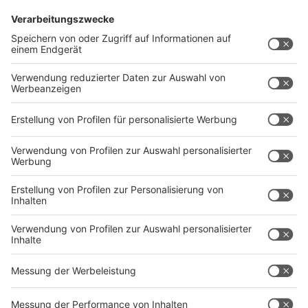
Wähler zwei Stimmen. Mit der Erststimme
entscheidet er sich für einen Direktkandidaten in
seinem Wahlkreis, mit der Zweitstimme für die
Landesliste einer Partei. Darüber, welche Parteien mit
einer Landesliste antreten dürfen, entscheidet der
Landeswahlausschuss am Dienstag, 29. März.
128 Abgeordnete werden für die Zeit bis 2027 mit
relativer Mehrheit direkt in den Wahlkreisen gewählt.
Die übrigen der insgesamt 181 Sitze werden nach den
Verhältniswahlgrundsätzen über die Landeslisten der
Parteien vergeben. Erhält eine Partei in den
Wahlkreisen mehr Sitze, als ihr nach der Stimmenzahl
zustehen, so wird die Gesamtzahl der Sitze erhöht. Die
Mandate der übrigen Parteien werden in der Relation
des Wahlergebnisses aufgestockt. Es wird also ein
vollständiger Verhältnisausgleich herbeigeführt.
Anzeige