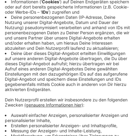
folgende sechs Namen auf dem Stimmzettel zu
finden sein:
Alexander Ebbert (CDU, Breckerfeld), Ina Blumenthal
(SPD, Gevelsberg), Daniel Böhler (FDP, Ennepetal),
Carl-Dietrich Korte (AfD, Ennepetal), Petra Backhoff
(Bündnis90/Die Grünen, Ennepetal) und Ralf
Sondermeyer (Die Linke, Hagen).
Anzeige
Wahlkreis 105/Ennepe-Ruhr-Kreis I
Anzeige
Im Wahlkreis 105/Ennepe-Ruhr-Kreis I mit den
Städten Hattingen, Schwelm, Sprockhövel und
Wetter/Ruhr stehen für die Abgabe der Erststimme
neun Kandidatinnen und Kandidaten zur Auswahl. Dies