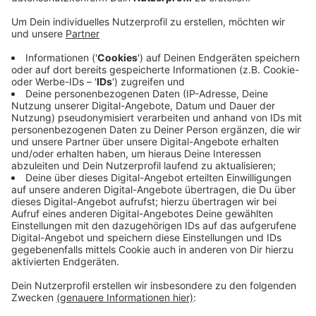
Gevelsberg: Zu einer Strafe von fünf Jahren und vier
Monaten hat das Hagener Landgericht den 33-
Jährigen verurteilt. Er hatte mit Marihuana, Ecstasy
und Amphetaminen gehandelt. Sein Komplize erhielt
eine zweijährige Bewährungsstrafe. Der Gevelsberger
muss zudem eine Therapie in einer Entziehungsanstalt
antreten. Zuvor muss er für acht Monate ins
Gefängnis. Für das Urteil verständigten sich Anklage,
Verteidigung und Gericht. Der Gevelsberger war
bereits zu einer dreieinhalbjährigen Haftstrafe
verurteilt worden. Dagegen hatte er Revision
eingelegt. Unter der Bedingung, dass er die zurück
nimmt, kam es jetzt zu der Haftstrafe in die die
vorherige mit einfließt.
Anzeige