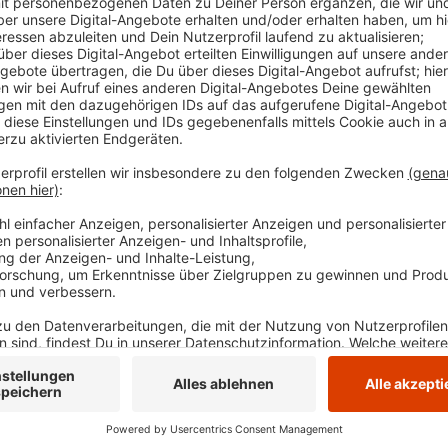
Auflieger quer auf der kompletten Fahrbahn - und zw
Eichholz- und Asbecker Straße). Aktuell laufen die Be
den Bereich großräumig zu umfahren.
Die Straße sol
Anzeige