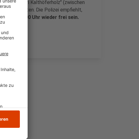
ar in Höhe "Im Kalthöferholz" (zwischen
rgungsarbeiten. Die Polizei empfiehlt,
l gegen 12.00 Uhr wieder frei sein.