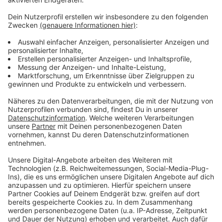
Wir verwenden einen Service eines
Drittanbieters, um Videoinhalte
einzubetten. Dieser Service kann
Daten zu Ihren Aktivitäten
sammeln. Bitte lesen Sie die
Details durch und stimmen Sie der
Nutzung des Service zu, um dieses
Video anzusehen.
Mehr Informationen
Lauv - All 4 Nothing (I'm So In Love) [Official Video]
Akzeptieren
Anzeige
powered by
Usercentrics Consent
Management Platform