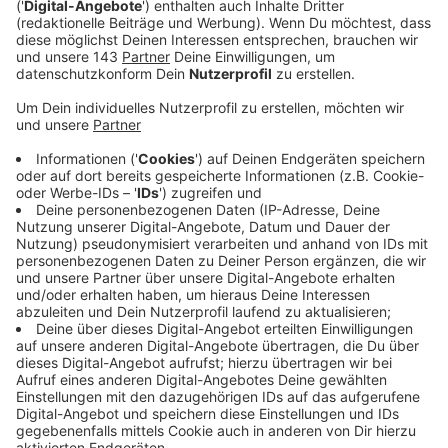
Der Song ist sehr repräsentativ für das Album hat uns
Lauv verraten. Es gebe helle und dunkle Seiten auf der
Platte. Der Song selbst ist zwar zum einen sehr
optimistisch, sieht aber auch die dunkle Seite.
Geschrieben hat Lauv den Song übrigens mit seiner
Freundin und er geht über die Liebe der Beiden. Da
freuen wir uns auf das neue Album, dass dieses Jahr
noch kommen soll. Wann genau wissen wir aber leider
noch nicht.
Anzeige
Wir benötigen Ihre
Zustimmung, um den YouTube
Video-Service zu laden!