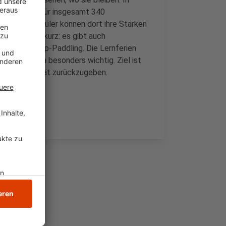
 Lerncamps für insgesamt 340
-Welper. Schüler können dort ihre Stärken
h nicht zu kurz: es gibt auch
n, wie Standup-Paddling. Die Lernferien
 durch Corona besonders wichtig. Ziel ist
tück Normalität zurückzugeben.