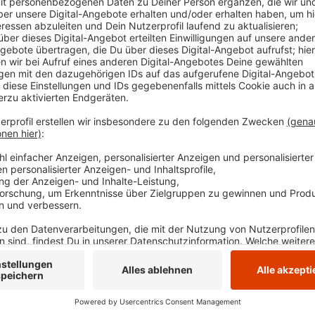
Nordrhein-Westfalen werden in den Herbstferien 20
Jugendliche angeboten. Ein Standort ist in Hattingen
entdecken und weiterentwickeln. Der Spaß kommt auc
verschiedene Freizeitaktivitäten für die Jugendliche
gibt es schon seit 2008, in diesem Jahr sind sie wohl
es, den Jugendlichen nach schwierigen Zeiten ein S
Anzeige