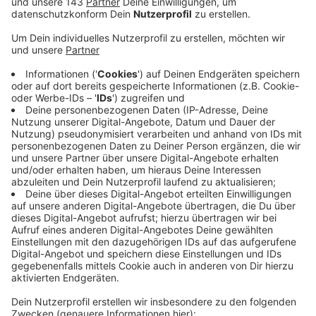
Veröffentlicht:
Freitag, 21.01.2022 11:34
Anzeige
In der Zeit kamen 58.000 Besucher und Besucherinnen
und das trotz strenger 2G-Regeln und
Kapazitätsbeschränkungen. Die meisten hätten sich
laut Veranstaltern an die Regeln gehalten, nur in
Einzelfällen habe es Probleme gegeben. Nicht nur
Menschen aus Hattingen, sondern auch aus der
umliegenden Region haben den Besuch im Lichterpark
mit einem Spaziergang über den Nostalgischen
Weihnachtsmarkt in der Hattinger Altstadt kombiniert.
Seit sechs Wochen ist LUMAGICA zu, es steht aber
schon fest: Auch im kommenden Winter soll der
Lichterpark wieder aufmachen. Dann mit neuen
Lichtinstallationen.