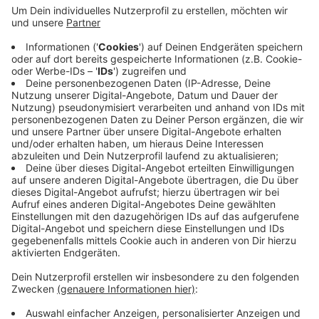
gestern Abend um kurz nach 19.00 Uhr nach rechts
von der Straße abgekommen. Dabei hat er ein auf der
Busspur stehendes Auto gerammt. Die beiden 20 und
22 Jahre alten Insassen, ein Mann und eine Frau,
mussten schwer verletzt ins Krankenhaus gebracht
werden.
Die Polizei stellte fest, dass der LKW-Fahrer stark
nach Alkohol roch, sie ließ ihm Blut entnehmen.
Während der Unfallaufnahme war die Kölner Straße in
beiden Richtungen komplett gesperrt.
Anzeige
Anzeige