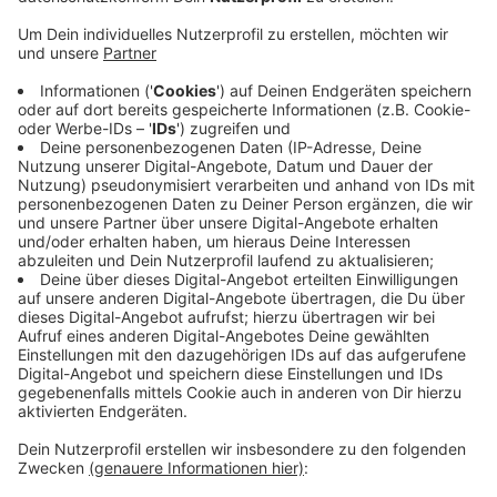
gut oder schlecht ist, legt die EU mit ihren
Grenzwerten fest, so Birgit Kaiser de Garcia vom
LANUV: "Wenn die Grenzwerte eingehalten sind,
sprechen wir von einer guten Luftqualität. Im Fall
Ennepe-Ruhr-Kreis, Wuppertal und auch Hagen sind
die Grenzwerte im letzten Jahr überall eingehalten
worden. Also können wir auch da von einer guten
Luftqualität sprechen." Auch Witten soll sich
wieder erholt haben. Dort hatte das Deutsche
Edelstahlwerk die Luftqualität unter anderem
durch das giftige Schwermetall Cadmium
verschlechtert.
Veröffentlicht:
Dienstag, 18.06.2024 06:35
Anzeige