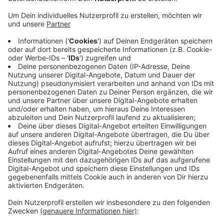
Bauchraum an. Meist hilft nur eine Operation. In
der Klinik für Frauenheilkunde im Marienhospital
gibt es jetzt eine - laut eigener Aussage -
schonende und präzise Behandlungsmethode. Das
neue System arbeitet mit einem Helium-
Plasmastrahl. Die Methode sei minimal-invasiv, das
heißt, die Ärztin oder der Arzt dringt nur über ein
kleines Loch im Bauch ein und kann dann mit den
Geräten und einer Kamera die Endometrioseherde
gezielt veröden. Man sei die erste Klinik
deutschlandweit, die das System regelmäßig zur
Behandlung einsetzt, sagt die Klinik
Veröffentlicht:
Freitag, 15.08.2025 10:54
Anzeige