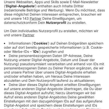
Im Song "Genug" geht es für Mark Forster um
Sehnsucht und gleichzeitig auch nach der Suche von
nie endender Erfüllung. Wichtig zu erwähnen ist, dass
Forster diesen Song als weiteren Vorgeschmack auf
sein kommendes Album "Supervision", das Ende
Oktober auf den Markt kommt, herausgebracht hat.
Wir erleben einen der größten Musikkünstler
Deutschlands ganz in seinem Element, das zeigt auch
das zur Single passende Musikvideo, das wir euch
nicht vorenthalten wollen. Und für alle Fans der 80er:
In der Melodie versteckt sich ein Klassiker aus dem
Jahrzehnt, ein Tipp: "Smalltown Boy".
Anzeige