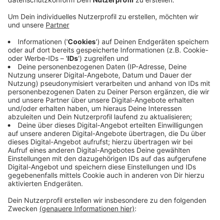
EN: Es ist eine große Tradition auf der Gevelsberger
Mittelstraße: Der Martinsumzug durch die Innenstadt.
Ab 16.00 Uhr läuft das Vorprogramm, der Umzug
beginnt um 17.00 Uhr. Er läuft bis in die
Fußgängerzone. Dort gibt es Stutenkerle - gestiftet
vom Rotary Club Gevelsberg-Engelbert. Startpunkt ist
der Buteraplatz vor der VHS.
In Schwelm ist Martinsfest heute um 17.00 Uhr. Der
Laternenumzug der Gemeinde St. Marien und die
katholische Grundschule St. Marien führt durch die
Innenstadt zur Marienkirche. Mit unterwegs sein wird
der Posaunenchor des CVJM Schwelm. Der Erlös aus
dem Brezelverkauf kommt Straßenkindern in
Argentinien zugute.
Anzeige