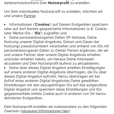
Herdecke: Monatelang wird die Straße einschließlich
Rad- und Fußweg zwischen Wetter und Herdecke
noch gesperrt sein. Mit mehreren Maßnahmen will die
Stadt Herdecke jetzt die Auswirkungen klein halten.
So sollen die Buslinien 553 und 555 öfter fahren, um
Anschlüsse am Bahnhof Wetter zu ermöglichen.
Da jetzt die B54 vermehrt als Ausweichstrecke
genutzt wird, will die Stadt eine Optimierung der
Ampelschaltung am Herdecker Bach erreichen. Auf
dem Wittbräucker Waldweg wird die Sperrung für die
Amphibien reduziert. Auch für den Ruhrtalradweg
suchten die Städte Herdecke und Wetter gemeinsam
nach einer Lösung.
Anzeige