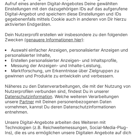
Ayer, dem niederländischen Songwriter Léon Paul
Palmen und dem schwedischen Produzenten Hampus
Lindvall arbeitete Simons an der neuen Single, um
einen zugänglichen Sound zu erreichen, der sich
dennoch für jeden seiner Fans auf dem Globus
möglichst persönlich anfühlt.
Anzeige
Wir benötigen Ihre
Zustimmung, um den YouTube
Video-Service zu laden!
Wir verwenden einen Service eines
Drittanbieters, um Videoinhalte
einzubetten. Dieser Service kann
Daten zu Ihren Aktivitäten