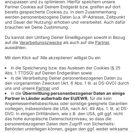
sammeln. Bitte lesen Sie die
Details durch und stimmen Sie der
Nutzung des Service zu, um dieses
Video anzusehen.
Mehr Informationen
Nach dem Erfolg seiner letzten Singles "Identity
Crisis" und "Better Tomorrow" meldet sich Matt
Akzeptieren
Simons mit seiner neuen Single "Too Much" zurück! Die
powered by
Usercentrics Consent
ist neu bei uns im besten Mix.
Management Platform
Anzeige
Anzeige