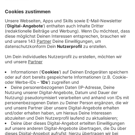
In seiner Matt-Simon-Manier macht der Song
Beobachtungen über das alltägliche Leben und wirft
dringliche Fragen auf, während sich der in L.A. lebende
Künstler mit Selbstmedikation, existenziellen, sozialen
Ängsten, Euphorie aber auch Verzweiflung
auseinandersetzt: Was genau liegt in unserer
menschlicher Natur, dass wir die Kontrolle über uns
verlieren, persönliche Grenzen überschreiten und zu
weit gehen wollen? Dabei drehen sich die Lyrics nicht
nur um das Feiern und nächtliches Abschweifen,
sondern auch um größere Themen wie Kapitalismus,
Konsum und das allgegenwärtige Bedürfnis, immer
mehr haben zu wollen und besitzen zu können.
"Too Much" lebt von seinen Bläsern und Beats, die in
dem Refrain ihren Höhepunkt finden. Gemeinsam mit
seinem langjährigen Freund und Kollaborateur Chris