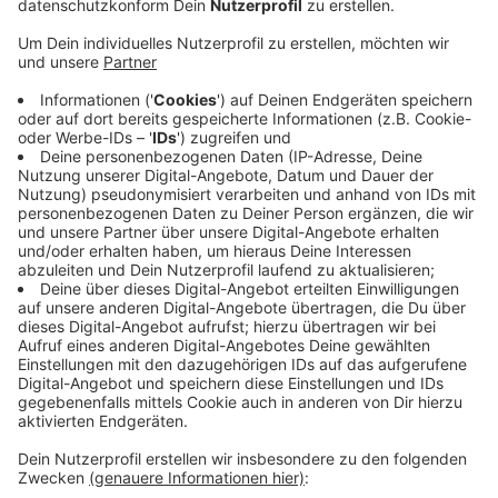
Stelle gefunden.
Veröffentlicht:
Donnerstag, 11.11.2021 10:27
Anzeige
Insgesamt gab es in diesem Jahr mehr als 1.700
Ausbildungsplätze im Kreis, das sind 7 Prozent
weniger als im Vorjahr. Dennoch kommen statistisch
gesehen auf jeden potentiellen Azubi im Kreis rund 0,9
Stellen. Die Agentur für Arbeit fordert deswegen alle
Schüler und Schülerinnen, die noch auf der Suche sind
auf, zur Beratung zu kommen. Auch wenn das
Ausbildungsjahr zuende sei, sei es dafür nie zu spät,
heißt es.
Anzeige