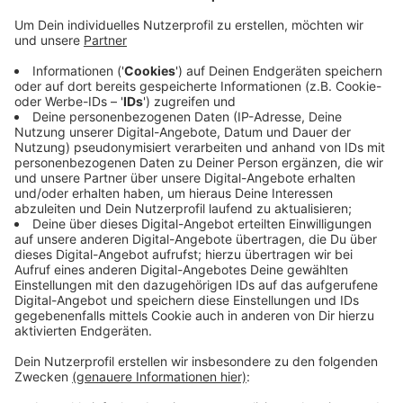
Verglichen mit dem Vormonat waren im November
über 100 Menschen mehr auf Jobsuche - insgesamt
gut 11.500. Die Arbeitslosigkeit ist damit aktuell um
12 Prozent höher als vor einem Jahr. Nach Angaben
der Arbeitsagentur ist ein Anstieg der
Arbeitslosigkeit im November eigentlich unüblich.
Problem ist, dass deutlich weniger Fachkräfte
gesucht werden, weil die heimischen Unternehmen
verunsichert sind. Die Arbeitsagentur geht davon aus,
dass sich die Entwicklung auf dem Arbeitsmarkt im
Ennepe-Ruhr-Kreis zum Jahresende weiter eintrüben
wird.
Anzeige