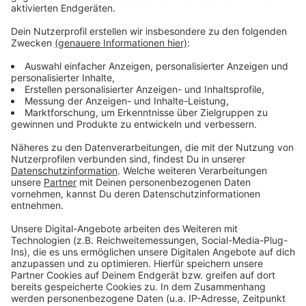
Wir benötigen Ihre
Zustimmung, um den YouTube
Video-Service zu laden!
Wir verwenden einen Service eines
Drittanbieters, um Videoinhalte
einzubetten. Dieser Service kann
Daten zu Ihren Aktivitäten
sammeln. Bitte lesen Sie die
Details durch und stimmen Sie der
Nutzung des Service zu, um dieses
Video anzusehen.
Mehr Informationen
Michael Schulte - Stay
Akzeptieren
Anzeige
powered by
Usercentrics Consent
Management Platform