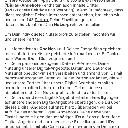
Vorweg: Falls sich jetzt jemand Sorgen macht, dass es
in der Ehe von Michael Schulte grade nicht läuft, es ist
alles in Ordnung. Das Gefühl der Zerrissenheit kennt
der Singer/Songwriter aber natürlich auch.
"I should run away but I stay" - schon die erste Zeile
erzählt in wenigen Worten die Story, zwischen
Fluchtreflex und magnetischer Anziehungskraft zu
jemand anderem gefangen zu sein, von dem es einfach
kein Loskommen gibt. Ein Song zwischen Hoffnung,
Enttäuschung und Aufopferung bis hin zur
Selbstzerstörung. Neu bei uns im besten Mix.
Anzeige