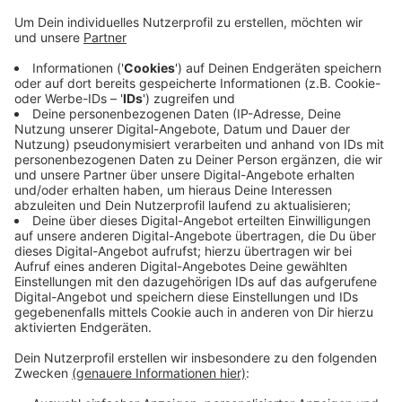
mit fast 28,9 Prozent knapp zwei Prozentpunkte
höher als der bei uns im Kreis. Hier kostet ein
Quadratmeter im Durchschnitt 7,50 Euro. Das ist
die Kaltmiete mit allen umlegbaren Kosten. Daraus
ergibt sich eine Mietbelastungsquote von rund
27,1 Prozent. Die Quote gibt an, wie viel vom
Haushaltseinkommen für Miete ausgegeben wird.
In NRW müssen die Menschen in Köln anteilig am
meisten für die Miete ausgeben, am wenigsten im
Hochsauerlandkreis.
Veröffentlicht:
Donnerstag, 24.08.2023 13:47
Anzeige