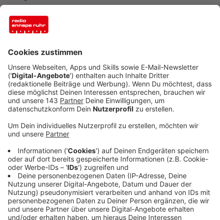
Wetter/Schwelm: Die Bezirksregierung Arnsberg hat
beiden Städten einen umfangreichen Förderbescheid
geschickt. Fast 5,9 Millionen Euro Städtebauförderung
fließen in das neue Kulturzentrum und die Stärkung der
Innenstadt in Schwelm. Musikschule, VHS und
Bücherei sollen ja in dem Zentrum an der Römerstraße
unter ein Dach ziehen.
Anzeige
©
Stadt Schwelm
So stellen sich die Planer das künftige Kulturzentrum
vor
Anzeige