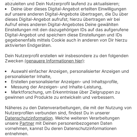
Das Land NRW hatte Ende vergangenen Monats schon
gut 200.000 Euro für das neue Bücherei-Konzept
bewilligt. Es sieht W-LAN, Tische zum Lesen und
Lernen und Angebote für kleine Kinder und Senioren
vor. Weil die Bücher künftig von den Besuchern
selbstständig ausgeliehen werden, können auch die
Öffnungszeiten verlängert werden. Auch
Veranstaltungen sollen in den neuen Räumen
stattfinden.
Anzeige
Innenstädte sollen attraktiver werden
Anzeige