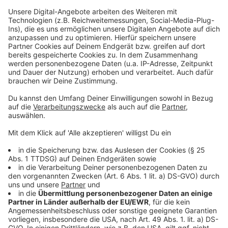
Die rund 1,4 Millionen Euro für die Stadt Wetter sind
für eine attraktivere Innenstadt gedacht. Unter
anderem der Vorplatz der Burgruine und die
historischen Straßenzüge in der "Freiheit" sollen damit
neugestaltet werden. Außerdem werde ein
Aussichtspodest eingerichtet und das
Fußwegeleitsystem um mehrere Hinweis-Stelen
erweitert. Verbessert werden soll auch die
Beschilderung am RuhrtalRadweg und der Zugang von
dort zur Innenstadt.
Anzeige
©
Radio Ennepe Ruhr
Anzeige