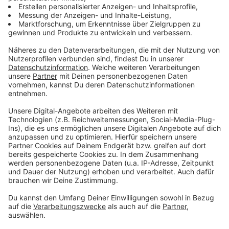
sein. Sie wollen die Zivilgesellschaft auseinanderreißen
und das Heft in die Hand zu reißen." Huth sagte
außerdem, dass die niederländischen Kollegen von
einer Unterwanderung sprechen
Anzeige
©
BDK
Oliver Huth, Landesvorsitzender des Bundes
Deutscher Kriminalbeamter
Anzeige
Daher kommt der Name "Mocro-Mafia"
Anzeige