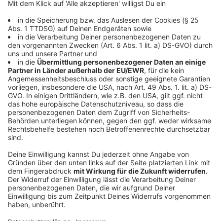
"Mocro" ist in den Niederlanden ein Slangwort für
Marokkaner. Der Begriff hat sich zu einem Synonym für
organisierte Drogenkriminalität im großen Stil
entwickelt - ausgehend davon, dass einige
Niederländer mit marokkanischen Wurzeln ihre
Verbindungen in die alte Heimat für den Import von
Drogen zu nutzen wussten: In Marokko wird Hanf
traditionell als Heilpflanze angebaut.
Allerdings kursieren über die "Mocro-Mafia" viele
falsche Vorstellungen, sagt der renommierte
niederländische Kriminologe Cyrille Fijnaut im dpa-
Gespräch. So sei es völlig wirklichkeitsfremd, sich
darunter eine einzige, straff geführte Organisation
vorzustellen. "Es ist nicht so, dass die
Drogenkriminalität in den Niederlanden in der Hand
einiger großer Bosse ist. Die Polizei würde sich das
wünschen, denn dann könnte man viel einfacher