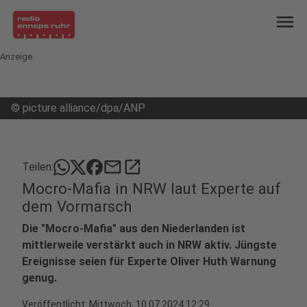
menu
Anzeige
©
picture alliance/dpa/ANP
mail
open_in_new
Teilen:
Mocro-Mafia in NRW laut Experte auf
dem Vormarsch
Die "Mocro-Mafia" aus den Niederlanden ist
mittlerweile verstärkt auch in NRW aktiv. Jüngste
Ereignisse seien für Experte Oliver Huth Warnung
genug.
Veröffentlicht:
Mittwoch, 10.07.2024 12:29