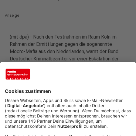
Anzeige
(mit dpa) - Nach den Festnahmen im Raum Köln im
Rahmen der Ermittlungen gegen die sogenannte
Mocro-Mafia aus den Niederlanden, warnt der Bund
Deutscher Kriminalbeamter vor einer Eskalation der
Gewalt im Drogengeschäft. Entführung und
Explosionen der vergangenen Tage an verschiedenen
Orten in NRW seien ein Signal und eine Warnung der
"Mocro-Mafia" an die Szene der organisierten
Kriminalität gewesen, so Oliver Huth,
Landesvorsitzender des Bundes Deutscher
Kriminalbeamter (BDK). "Was man nun sieht, ist, dass
die Täter gar nicht davor zurückscheuen,
länderübergreifend hier in Deutschland aktiv zu
werden." Wer das Heft in der Hand sei deutlich