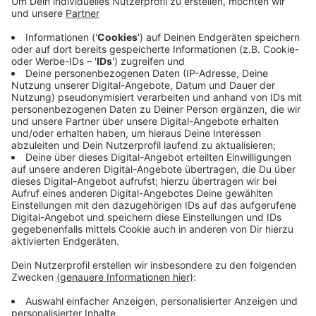
geworden. Eine Festnahme nehme man
dementsprechend auch in Kauf. Es sei aber auch eine
Warnung an die Zivilgesellschaft - vor allem in NRW.
"Was sie von Frieden hält, ist der Mafia ziemlich egal",
sagt Huth.
Anzeige
Unterwanderung der Zivilgesellschaft
Anzeige
Von den Tätergruppen gehe eine explizite Gefahr aus.
Sowas kenne man in Expertenkreisen nur aus Italien,
sagt der Landesvorsitzende des BDK. "Egal ob
Königsfamilie, niederländischer Premierminister oder
belgischer Justizminister: Der Schutz vor dieser
Tätergruppe scheint selbst da nicht ausreichend zu