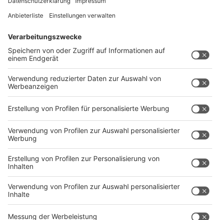
dagegen vorgehen, aber so ist es eben nicht. In Italien
gibt es das, aber bei uns ist die Sache komplizierter."
Anzeige
©
picture alliance I dpa I Hannes P. Albert
Anzeige
Cannabis-Legalisierung in der Hinsicht für
Huth
Anzeige
Durch die Cannabis-Legalisierung, die
Bundesgesundheitsminister Karl Lauterbach erwirken
konnte, habe sich die Lage für Polizei- und