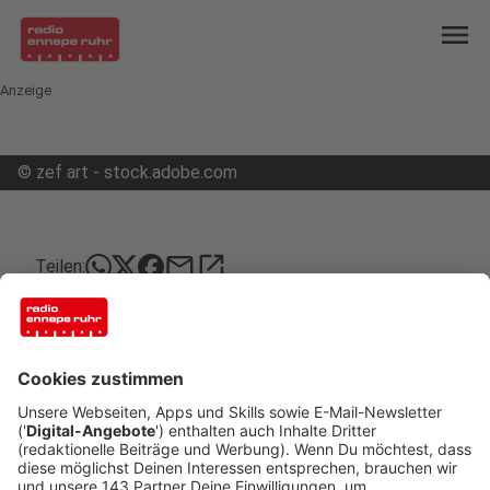
menu
Anzeige
©
zef art - stock.adobe.com
mail
open_in_new
Teilen:
Mordkommission ermittelt in Witten
Am frühen Freitagmorgen hat die Polizei in Witten
womöglich ein Drama verhindert. Von versuchter
Tötung ist die Rede, eine Mordkommission hat ihre
Arbeit aufgenommen.
Veröffentlicht:
Sonntag, 25.04.2021 18:24