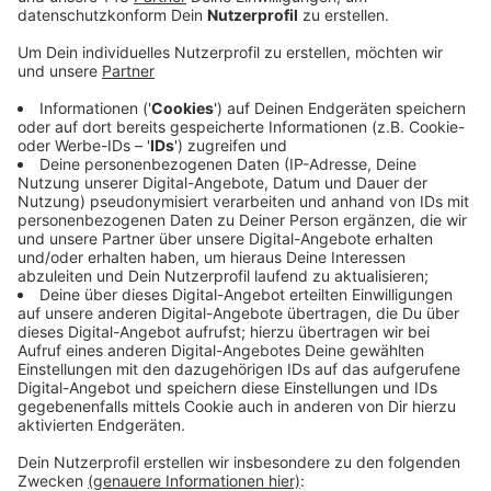
Anzeige
Abgespielt sich der Vorfall in einem Haus an der
Hermannstraße in Witten. Ein 37-Jähriger Mann und
dessen Mutter wohnen beide in dem Haus, allerdings in
getrennten Wohnungen. Gegen 6:30 Uhr randalierte der
Mann und flüchtete über seinen Balkon im 2. Stock vor
der bereits gerufenen Polizei. Wenig später kehrte er
zurück und attackierte seine Mutter. Nach Angaben
der Polizei schlug er auf die 61-Jährige Frau ein und
vesuche dann, sie zu erwürgen. Das konnten die
zurückkehrenden Polizisten verhindern. Der Wittener
liegt aufgrund seiner Verletzungen durch den
Balkonsprung mit im Krankenhaus. Gegen ihn wurde ein
Untersuchungshaftbefehl verhängt. Das Opfer wurde
nur leicht verletzt.