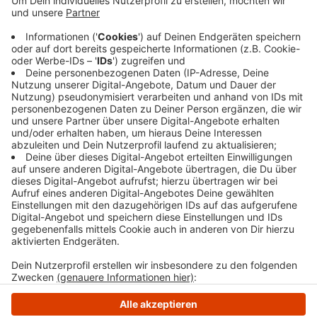
starke Strömung konnte die Fahrrinne auf der
Strecke bisher aber nicht kontrolliert werden. Die
Stadtwerke hoffen, dass dies noch diese Woche
passiert. Am 19. April solls dann los gehen für die
MS Schwalbe
Veröffentlicht:
Montag, 03.04.2023 18:06
Anzeige
Anzeige
Anzeige