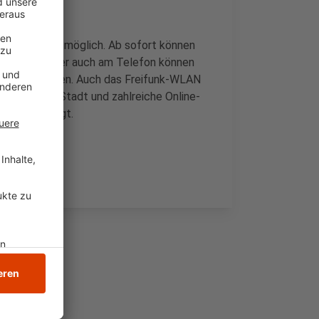
te technisch möglich. Ab sofort können
. Vor Ort oder auch am Telefon können
d recherchieren. Auch das Freifunk-WLAN
omepage der Stadt und zahlreiche Online-
v lahm gelegt.