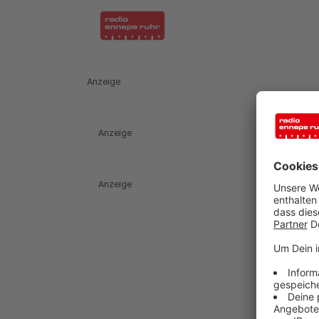
Anzeige
Anzeige
Anzeige