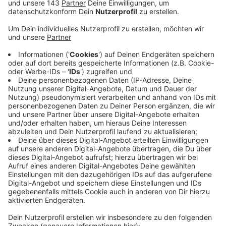
Anzeige
Witten: Der letzte Fahrplanwechsel bei Bus und
Straßenbahn hatte in Witten für einigen Ärger gesorgt.
Deshalb startete die Stadtverwaltung im Februar eine
Online-Befragung, um alle aufgetretenen Probleme zu
erfassen - über 400 Beschwerden gingen ein.
Zahlreiche Maßnahmen sollen in den nächsten
Monaten, spätestens zum Fahrplanwechsel im Januar
umgesetzt werden. Unter anderem werden Schüler
von den Anpassungen profitieren. Die Fahrzeiten der
Linie 320 sollen besser an die Ankunft der Züge
angepasst werden, die Abfahrtszeiten der Linie 374
werden an die Schulzeiten angepasst. Der Ennepe-
Ruhr-Kreis hat außerdem weitere Fahrten auf der Linie
320 bestellt, die Schüler nutzen sollen. Und für zwei
andere Linien laufen Gespräche über zusätzliche