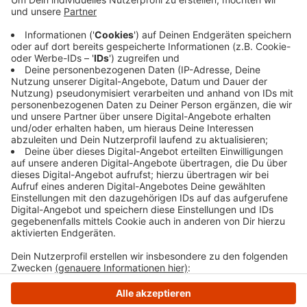
Die Feuerwehr wurde gegen halb 3 gerufen, weil in
einer Wohnung am Vaerstenberg Milchreis auf dem
Herd angebrannt war. Das Treppenhaus des
Mehrfamilienhauses war voller Rauch, eine Bewohnerin
befand sich noch in der Brandwohnung. Die Feuerwehr
holte die Frau aus der Wohnung. Sie war unverletzt.
Außerdem wurde das Haus gelüftet.
Anzeige
Anzeige
Anzeige