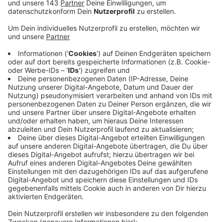
behauptet wird, eine Sendung läge beim Zoll und es
würden Gebühren fällig. An die Nachricht ist ein
gefährlicher Link angehängt. Laut Zoll handelt es
sich dabei weder um eine Nachricht der Behörde
noch um die eines Transportunternehmens.
Veröffentlicht:
Dienstag, 27.06.2023 12:33
Anzeige
Empfängerinnen und Empfänger der Nachricht sollen
nach Weiterleitung über den Link Überweisungen
vornehmen bzw. ihre Bankdaten preisgeben. Vereinzelt
hatten sich Menschen an den Zoll gewandt, weil sie
den Betrag einzahlen wollten. Der Zoll trete niemals
auf diese Art und Weise an Paketempfängerinnen und
-empfänger heran, heißt es. Er empfiehlt, solche