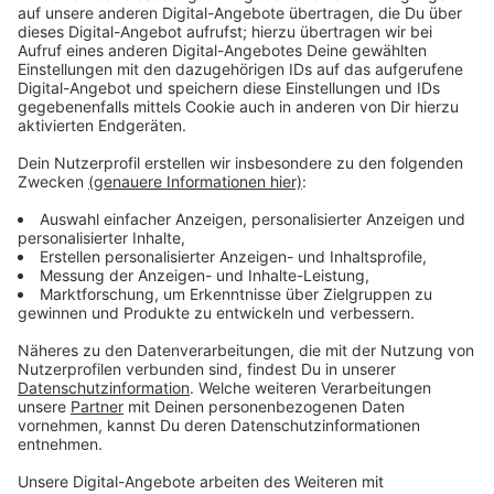
Weil solche Projekte immer auch Fragen bei
Anwohnern mit sich bringen, starten in einer Woche
Infoveranstaltungen in den betroffenen Städten:
Montag, 16. Mai
17 bis 19 Uhr oder
19:30 bis 21:30 Uhr
Vereinsheim TSV Wuppertal Ronsdorf
Parkstraße 85, 42369 Wuppertal
Dienstag, 17. Mai
17 bis 19 Uhr oder
19:30 bis 21:30 Uhr
Glückauf-Halle in Sprockhövel