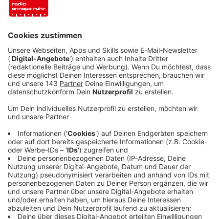
Das Unternehmen Amprion will das Stromnetz
zwischen den Umspannanlagen Hattingen und
Wuppertal verstärken und zu einer 380-Kilovolt-
Leitung ausbauen. Hierfür soll hauptsächlich die
bestehende Trasse von Freileitungen von Hattingen
über Sprockhövel, Schwelm und Wuppertal genutzt
werden. Die Stromleitungen und die Umspannanlagen
würden also verstärkt, es wäre aber keine komplett
neue Trasse.
Anzeige
Veranstaltungen in allen betroffenen Städten
Anzeige