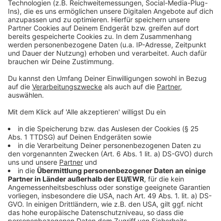
Dresdener Str. 11, 45549 Sprockhövel
Mittwoch, 18. Mai
17 bis 19 Uhr oder
19:30 bis 21:30 Uhr
Gemeindehaus Linderhausen
Gevelsberger Straße 80, 58332 Schwelm
Donnerstag, 19. Mai
17 bis 19 Uhr
Gebläse-Halle des LWL-Museums
Werksstraße 31-33, 45527 Hattingen
Anzeige