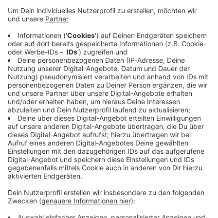
Katasterämtern wurden mittlerweile 150.000
hochaufgelöste Luftbilder aufgenommen und
dreidimensional aufbereitet. Die Ansicht könne
Fachleute in Verwaltungen dabei unterstützen,
Entscheidungen fundierter zu treffen, heißt es
vom Ennepe-Ruhr-Kreis. Planungsteams könnten
beispielsweise Neubauprojekte realitätsnah
simulieren. Auch Feuerwehr und Polizei erleichtern
die Bilder die Planung von Einsätzen. Ein Link zu
den Aufnahmen steht
hier
.
Veröffentlicht:
Donnerstag, 05.09.2024 13:47
Anzeige