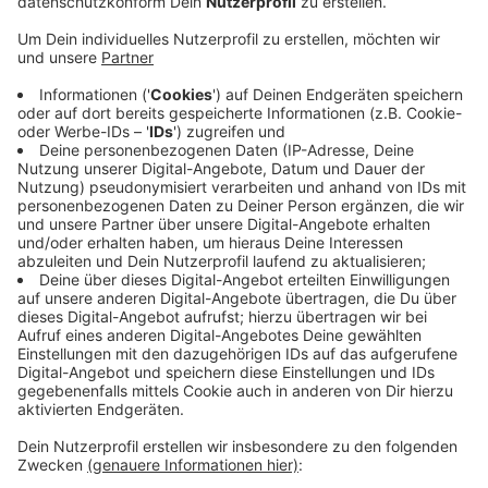
Veröffentlicht:
Mittwoch, 22.10.2025 06:12
Anzeige
Bisher fahren Züge der Bahn auf den Linien, ab
Dezember 2029 übernimmt VIAS Rail die S-Bahn-
Linien. Laut VIAS soll es dann mehr Zugbegleiter
geben, die tagsüber und abends als Ansprechpartner
mitfahren. Auf der S 8 soll es zudem abends mehr
Fahrten mit mehreren Wagen und somit mit mehr Platz
geben. Die Fahrzeuge sind neu und sollen mehr
Komfort als die jetzigen Züge bieten. Der Vertrag
läuft bis 2044 und umfasst rund 3,8 Millionen
Zugkilometer im Jahr.
Anzeige