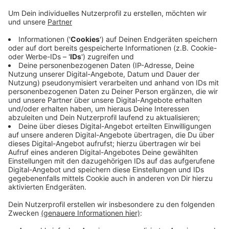
EN: Das Virus breitet sich weiter im Kreis aus. Seit
gestern sind elf weitere Menschen an Covid 19
erkrankt. Neue Fälle gibt es in Schwelm im Helios-
Klinikum und im Haus Curanum am Ochsenkamp sowie
in Herdecke im Seniorenheim Kirchende und in einer
Klasse der VHS Witten. Das Gesundheitsamt muss
auch noch etliche Kontaktpersonen im Umfeld von
infizierten Schülern, KiTa-Kindern und Erziehern
ermitteln. Betroffen sind die Hardenstein-
Gesamtschule und das Ruhr-Gymnasium in Witten, die
Realschule Grünstraße in Hattingen, die Friedrich-
Harkort-Schule in Herdecke, die KiTa Fröbelhaus in
Wetter und die KiTa St. Jakobus in Breckerfeld.
Anzeige