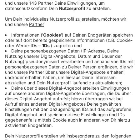
zweite Mann in der Kreisverwaltung. Vor seinem
Wechsel nach Schwelm stand der 49-Jährige als
Umwelt- und Ordnungsdezernent in Hagen in der
Verantwortung, davor war der zweifache
Familienvater zehn Jahre Beigeordneter seiner
Heimatstadt Menden im Märkischen Kreis. Als
Kreisdirektor ist er Nachfolger von Paul Höller.
Dieser war nur 18 Monate Kreisdirektor und ist im
Juni 2022 vorzeitig aus seinem Amt
ausgeschieden, weil er als Staatssekretär in die
NRW-Landesregierung gewechselt ist. Der neue
Kreisdirektor Sebastian Arlt freut sich auf seinen
neuen Posten. An seinem ersten Arbeitstag
gestern sagte er: "Ab jetzt ist es an mir, das mir
entgegengebrachte Vertrauen mit guter, solider
und engagierter Arbeit für den Kreis, seine Städte
und insbesondere für die Bürgerinnen und Bürger
zurückzuzahlen."