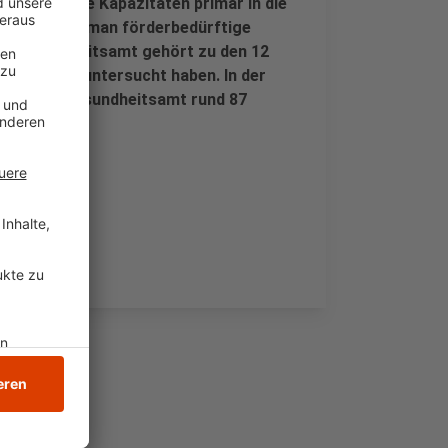
ürde man die Kapazitäten primär in die
Damit könne man förderbedürftige
reisgesundheitsamt gehört zu den 12
alle Kinder untersucht haben. In der
aut ihrem Gesundheitsamt rund 87
mund alle.