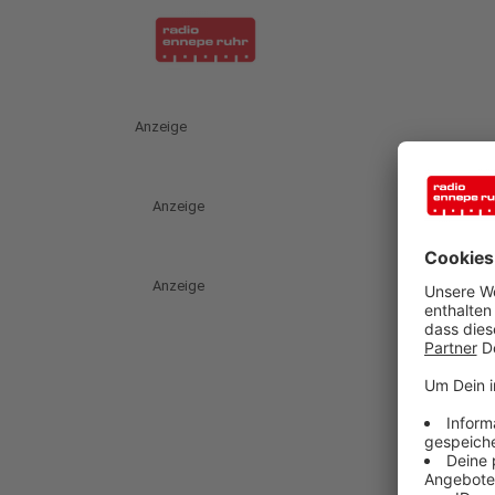
Anzeige
Anzeige
Anzeige