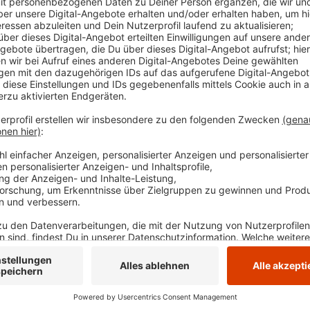
jedes Kind untersucht werden muss. Laut Kreis w
Untersuchung für Kindergartenkinder stecken. 
Kinder eher unterstützen, so der Kreis. Unser K
Kreisen und kreisfreien Städten in NRW, die nicht 
Nachbarschaft sieht es besser aus: Hagen hat l
Prozent der Kinder untersucht, Bochum und Dort
Veröffentlicht:
Donnerstag, 05.12.2024 05:56
Anzeige