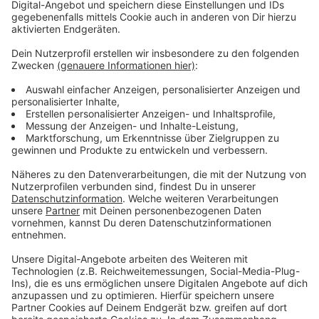
Den Song könnt ihr euch hier anhören.
Anzeige
Wir benötigen Ihre
Zustimmung, um den YouTube
Video-Service zu laden!
Wir verwenden einen Service eines
Drittanbieters, um Videoinhalte
einzubetten. Dieser Service kann
Daten zu Ihren Aktivitäten
sammeln. Bitte lesen Sie die
Details durch und stimmen Sie der
Nutzung des Service zu, um dieses
Video anzusehen.
Mehr Informationen