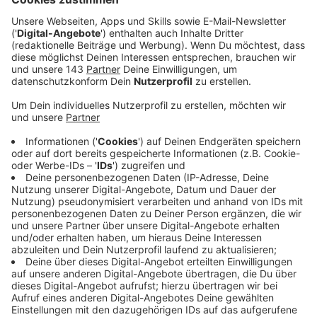
Anzeige
Der 29-Jährige besingt die Ausflucht eines
Wochenendes, das sich zwischen spanischen Drinks
und leichter Bekleidung kontrastreich und farbenfroh
vom stressigen Alltag absetzt – "48 hours of heaven"
lautet die Zeile. Den Treibstoff von "Weekend Lover"
bildet die Vorfreude auf jene 48 Stunden, in denen
Lust und Ekstase keine Grenzen gesetzt seien sollen,
in denen alles kann und nichts muss. Das Wochenende
als Utopie und Sehnsuchtsort des Alltagstrotts und
als Inbegriff des echten Lebens.
Entstanden ist "Weekend Lover" nicht bloß unter
Mithilfe von Santos’ langjährigen Weggefährten
Djorkaeff und Beatzarre, sondern auch in Kollaboration
mit dem Producer-Powerhouse Purple Disco Machine.