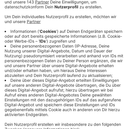
so könne unter anderem auf eine App
zurückgegriffen werden.
Veröffentlicht:
Donnerstag, 11.11.2021 13:04
Anzeige
Die Kreisverwaltung empfiehlt die neue Notruf-App
nora. Die ermittelt automatisch den Standort des
Notfalls. Eine zweite Möglichkeit sind
Festnetznummern und Anlaufstellen. Welche das sind,
darüber informieren die Behörden im Falle des Falles
unter anderem über die Nina App oder auch über die
App der Kreisverwaltung. Zwischen 5 und 6 Uhr
morgens war es heute Morgen zu Ausfällen der 110
und 112 gekommen. Der Grund dafür war eine Störung
bei der Telekom. Inzwischen sind Polizei, Feuerwehr
und Rettungsdienst in NRW und auch hier im Ennepe