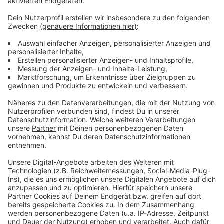
haben. 20 Prozent sind für Menschen, die ein
ärtzliches Attest haben, dass sie mRNA-Impfstoffe
nicht vertragen. Und 5 Prozent der Dosen sind für die
Allgemeinbevölkerung.
Eine Impfung mit Nuvaxovid ist nach der aktuellen
Empfehlung der Ständigen Impfkommission für
Personen ab 18 Jahren möglich, ausgenommen sind
allerdings Schwangere und Stillende. Die
Grundimmunisierung mit dem Novavax-Impfstoff
erfolgt durch zwei Impfungen im Abstand von
mindestens drei Wochen.
Anzeige