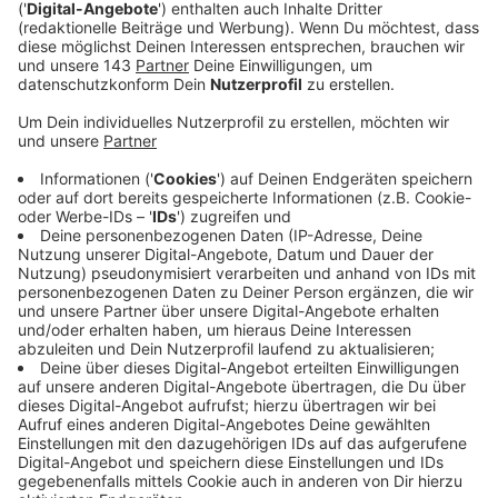
Anzeige
In einer ersten Lieferung hat der Kreis Impfstoff für
rund 2.800 Menschen erhalten. Er wird aktuell nur in
der Impfstelle in Ennepetal verimpft. Hausärzte
verfügen noch nicht über den sogenannten
Totimpfstoff. Bei Novavax handelt es sich um eine
Proteinimpfstoff, der sich von den mRNA-
Impfstoffen von Biontech und Moderna
unterscheidet. Deshalb hofft man, dass sich vor allem
Impfskeptiker doch noch für eine Corona-Impfung
entscheiden. Wer sich damit impfen lassen möchte,
muss über das Buchungsportal des Ennepe-Ruhr-
Kreises einen Termin vereinbaren. Drei Viertel der
Termine sind für Menschen vorgesehen, die aufgrund
ihres Gesundheits-Berufs einer Impfpflicht unterliegen
und eine entsprechende Arbeitgeberbescheinigung