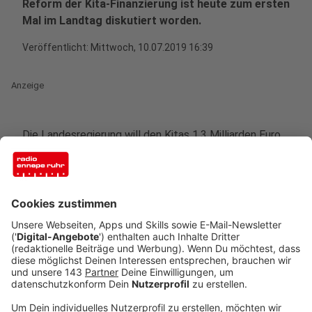
Reform der Kita-Finanzierung ist heute zum ersten
Mal im Landtag diskutiert worden.
Veröffentlicht:
Mittwoch, 10.07.2019 16:39
Anzeige
Die Landesregierung will den Kitas 1,3 Milliarden Euro
pro Jahr zusätzlich geben. Mit dem Geld soll Die
Qualität der Betreuung besser werden. Das heißt:
Mehr Erzieherinnen. Zudem sollen die Kita-Plätze
weiter ausgebaut werden. Und das Land will mit dem
Geld ein zweites kostenloses Kita-Jahr - ab nächstem
Sommer. Familienminister Joachim Stamp (FDP) sagt,
das sei der richtige Weg.
Anzeige