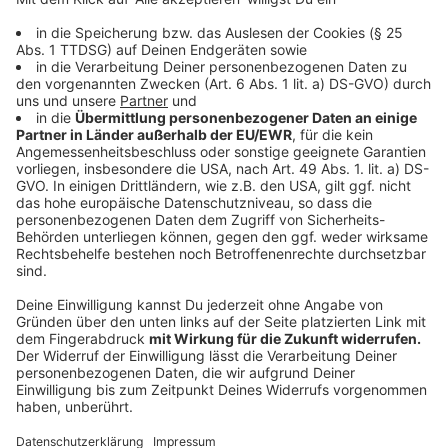
dass die Kitas in Wahrheit noch mehr Personal
brauchen. Das Protest-Bündnis kritisiert außerdem die
geplante Flexibilisierung der Öffnungszeiten für Kitas.
Das ginge auf Kosten der Mitarbeiter, heißt es.
Anzeige
Opposition wirft Stamp Arroganz vor
Anzeige
Die SPD kritisiert, dass sich Minister Stamp die Kritik
der Erzieher überhaupt nicht angehört habe. SPD-
Politiker Dennis Maelzer spricht von der “Arroganz der
Macht”.
Anzeige