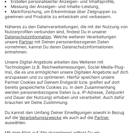
Management Platform
Stamp will auch dafür sorgen, dass die Kitas morgens,
abends und am Wochenende länger geöffnet haben -
zum Beispiel für Alleinerziehende, die in Schichten
arbeiten. Außerdem will man die Ausbildung zur
Erzieherin attraktiver machen, weil es im Moment
einen großen Fachkräftemangel gibt.
Anzeige
Weiter massive Proteste
Anzeige
Gestern gab gegen die Reform hat vor dem Landtag
erneut Proteste: Ein Aktionsbündnis hatte 80.000
Unterschriften von Erzieherinnen und Erziehern
übergeben. Im Kern sagen die Gegner des Gesetzes,