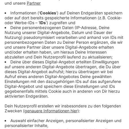
Wir benötigen Ihre
Zustimmung, um den YouTube
Video-Service zu laden!
Wir verwenden einen Service eines
Drittanbieters, um Videoinhalte
einzubetten. Dieser Service kann
Daten zu Ihren Aktivitäten
sammeln. Bitte lesen Sie die
Details durch und stimmen Sie der
Nutzung des Service zu, um dieses
Video anzusehen.
Mehr Informationen
NRW-Familienminister Joachim Stamp
Akzeptieren
Anzeige
powered by
Usercentrics Consent