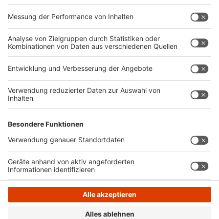
Management Platform
Die Opposition kritisiert außerdem. dass es weiter
einen Flickenteppich bei den Elternbeiträgen geben
wird. Denn die Kita ist in NRW von Stadt zu stadt
unterschiedlich teuer.
Text: José Narciandi
Anzeige
Anzeige
Anzeige