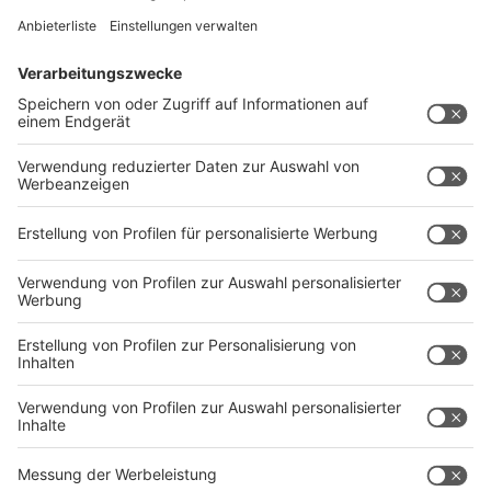
Wir benötigen Ihre
Zustimmung, um den YouTube
Video-Service zu laden!
Wir verwenden einen Service eines
Drittanbieters, um Videoinhalte
einzubetten. Dieser Service kann
Daten zu Ihren Aktivitäten
sammeln. Bitte lesen Sie die
Details durch und stimmen Sie der
Nutzung des Service zu, um dieses
Video anzusehen.
Mehr Informationen
Dennis Maelzer (SPD)
Akzeptieren
Anzeige
powered by
Usercentrics Consent