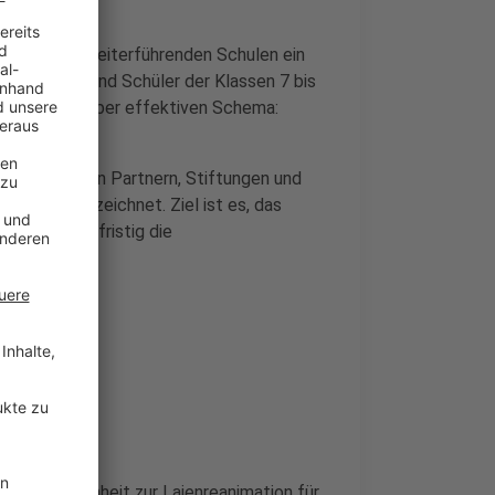
en an allen weiterführenden Schulen ein
chülerinnen und Schüler der Klassen 7 bis
m einfachen, aber effektiven Schema:
medizinischen Partnern, Stiftungen und
rung unterzeichnet. Ziel ist es, das
rn und langfristig die
Unterrichtseinheit zur Laienreanimation für