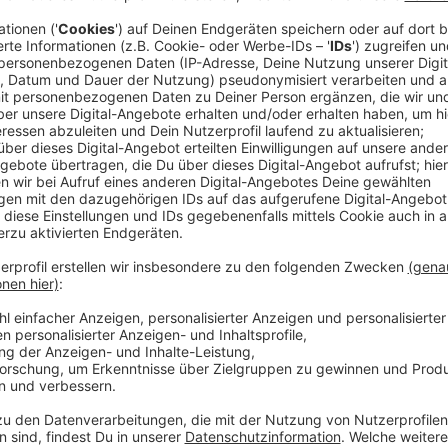
Ab dem Schuljahr 2026/27 wird in Nordrhein-Westfal
verpflichtender Reanimationsunterricht eingeführt. S
9 sollen lernen, im Notfall Leben zu retten - mit de
"
Prüfen - Rufen - Drücken
".
Die Landesregierung hat gemeinsam mit zahlreichen 
Organisationen eine umfassende Kooperationsvereinba
Thema Wiederbelebung fest im Schulalltag zu veranke
Laienreanimationsquote zu erhöhen.
Anzeige
So läuft die Umsetzung an den Schulen
Anzeige
Start ab Schuljahr 2026/27
: Eine 90-minütige 