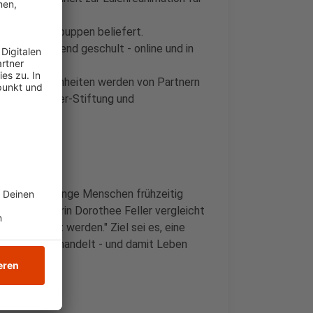
I.
eanimationspuppen beliefert.
äfte umfassend geschult - online und in
Unterrichtseinheiten werden von Partnern
 Björn-Steiger-Stiftung und
s ist, dass junge Menschen frühzeitig
 Schulministerin Dorothee Feller vergleicht
tändlichkeit werden." Ziel sei es, eine
her und mutig handelt - und damit Leben