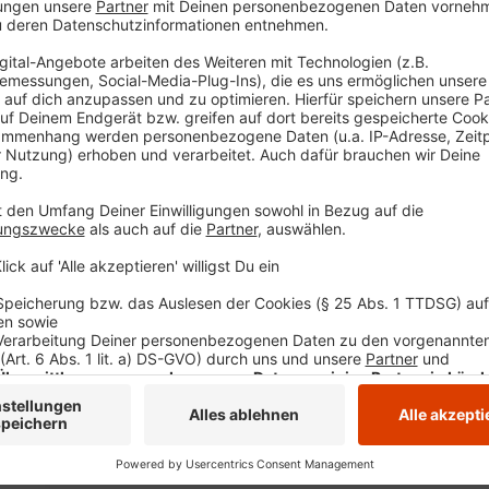
alle Schülerinnen und Schüler der Sekundarstufe 
Ausstattung
: Rund 2.100 Schulen werden mit R
Lehrkräftefortbildung
: Ab 2025 werden Lehrkr
Präsenz.
Didaktisches Material
: Videos, Lehrhefte und 
wie der Deutschen Herzstiftung, dem ADAC, der
Ärztekammern bereitgestellt.
Anzeige
Ministerpräsident Hendrik Wüst betont, wie wichtig e
lernen, in medizinischen Notfällen richtig zu handeln.
Reanimation mit Fahrradfahren: "Es soll zur Selbstvers
Generation auszubilden, die im Ernstfall schnell, sic
rettet.
Autoren José Narciandi und David Müller