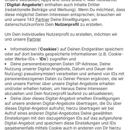
Engagement des Kreises und aller Beteiligten, die
den Impf-Drive-In über das Osterwochenende
innerhalb weniger Stunden ins Leben gerufen
hatten. Das zeige, dass es unbürokratische
Lösungen gebe, wenn alle mitanpackten.
Veröffentlicht:
Mittwoch, 07.04.2021 14:15
Anzeige
Geimpft werden im Drive auf dem Parkplatz der
Dreifachsporthallte Menschen zwischen 60 und 79
Jahren. Der Impf-Drive-In will ab sofort noch mehr
Termine vergeben. An den ersten zwei Betriebstagen
seien fast 600 Menschen zwischen 60 und 79 Jahren
in der temporären Station geimpft worden, sagte der