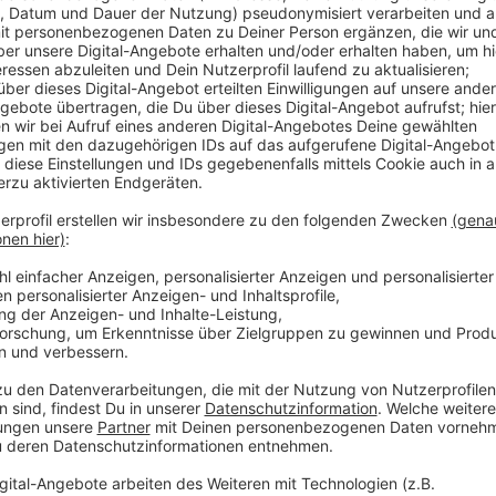
Anzeige
In Düsseldorf diskutieren Waldbauern, Umweltschütz
des Waldes. Fast 80 Prozent der Bäume in NRW sind 
Schädlingen beschädigt. Die Konferenz der NRW-Land
Waldsterben gestoppt werden kann.
Anzeige
Zwei entgegengesetzte Interessen werden deutlich
fordern, dass die Wälder in den nächsten Jahrzehnte
sollten. Unterstützend sollten Bäume angebaut werd
trotzen können. Die Waldbauern hingegen fordern Gel
entstanden und vom Wald würden alle Menschen profiti
einen großen CO-2-Ausstoß produzieren, sich direkt 
sollten, weil Bäume CO-2 binden.