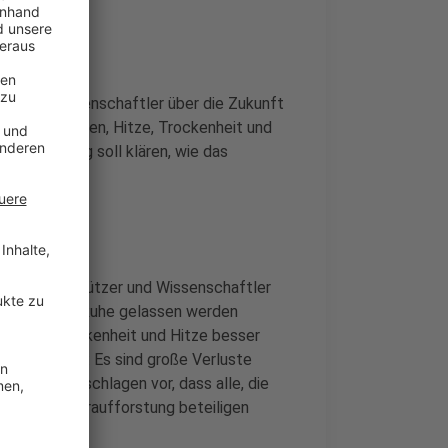
er und Wissenschaftler über die Zukunft
durch Stürmen, Hitze, Trockenheit und
esregierung soll klären, wie das
: Umweltschützer und Wissenschaftler
n einfach in Ruhe gelassen werden
en, die Trockenheit und Hitze besser
d. Sie sagen: Es sind große Verluste
eren. Sie schlagen vor, dass alle, die
an der Wiederaufforstung beteiligen