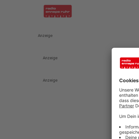
Anzeige
Anzeige
Anzeige