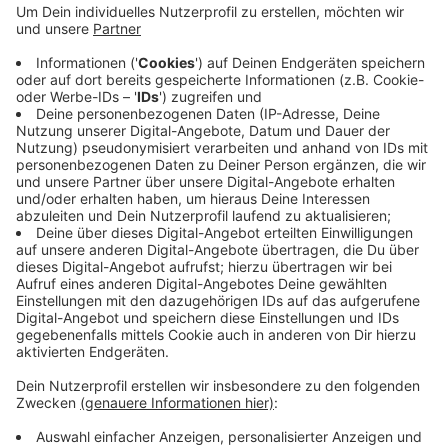
EN: Empfohlen wird eine Impfrate von 95 Prozent,
nach letzten Zahlen des Kreises sind es bei uns aber
nur 63 Prozent. Jetzt hat der Bundestag eine Masern-
Impfpflicht beschlossen: Kinder werden künftig nur
noch in einer Kita aufgenommen, wenn sie gegen
Masern geimpft sind. Die heimische
Bundestagsabgeordnete Katrin Helling-Plahr von der
FDP hat das Gesetz unterstützt. Masern können
tödliche Folgen haben, durch Impfungen wird die
Krankheit eingedämmt, sagt sie.
Anzeige
Anzeige