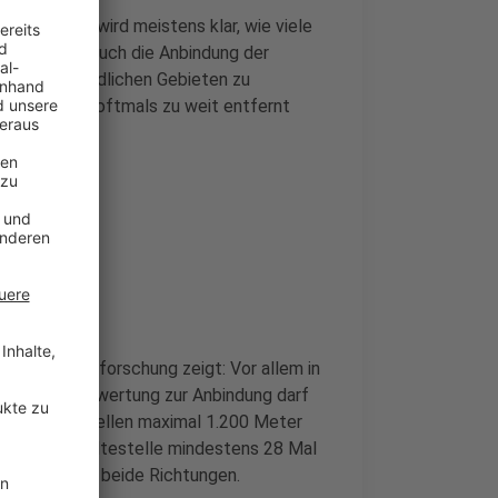
Erst dann wird meistens klar, wie viele
nd. Oft ist auch die Anbindung der
allem in ländlichen Gebieten zu
Haltestellen oftmals zu weit entfernt
dt- und Raumforschung zeigt: Vor allem in
. Bei der Bewertung zur Anbindung darf
d Bahnhaltestellen maximal 1.200 Meter
an dieser Haltestelle mindestens 28 Mal
n Fahrten in beide Richtungen.