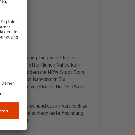
r besten Anbindung. Insgesamt haben
ndung an den öffentlichen Nahverkehr.
der Hamburg, sondern die NRW-Stadt Bonn.
n öffentlichen Nahverkehr. Die
emeinde Straubing-Bogen. Nur 18,5% der
as ÖPNV-Netz.
bindung entsprechend gut im Vergleich zu
Euskirchen die schlechteste Anbindung.
 Anbindung zu.