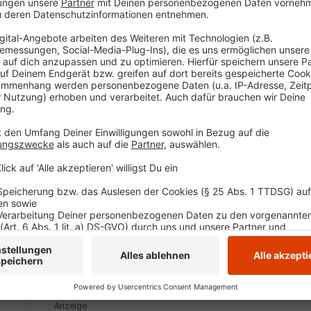
Anzeige
Das Ergebnis der Studie
Anzeige
NRW liegt auf Platz zwei aller Bundesländer mit de
92,6% aller Einwohner von NRW eine akzeptable Anbi
Spitzenreiter ist nicht eine Großstadt wie Berlin o
99,9% der Einwohner haben dort eine Anbindung an de
schlechteste ÖPNV-Anbindung hat die bayerische G
Menschen haben eine ausreichende Anbindung an d
Im dicht besiedelten Nordrhein-Westfalen ist die An
Deutschland. In NRW haben die Einwohner vom Kreis 
Nur bei 69% treffen die Kriterien für eine akzebtable
Anzeige