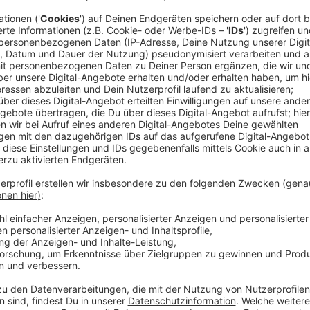
Immer mal wieder wird momentan der ÖPNV bestreikt. 
Leute auf den öffentlichen Nahverkehr angewiesen si
Menschen an den ÖPNV ein Thema. Der ÖPNV sei vor 
unattraktiv, da es nur wenige Verbindungen gibt und 
sind. Eine neue Statistik gibt nun Rückschlüsse:
Anzeige
Das zeigt die neue Statistik
Anzeige
Eine neue Abfrage des Bundesinstituts für Bau-, Sta
NRW ist die Anbindung an den ÖPNV oftmals sehr gut
eine Bushaltestelle maximal 600 Meter Luftlinie un
Luftlinie vom Wohnort entfernt sein. Zudem müssen 
am Werktag Busse bzw. Bahnen abfahren. Dabei zähle